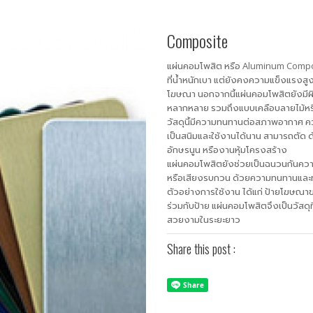
Composite
แผ่นคอมโพสิต หรือ Aluminum Composi
ที่น้ำหนักเบา แต่ยังคงความแข็งแรงสู
โฆษณา นอกจากนี้แผ่นคอมโพสิตยังมีผิวท
หลากหลาย รวมถึงแบบเคลือบลายไม้หร
วัสดุนี้มีความทนทานต่อสภาพอากาศ คว
เป็นสนิมและใช้งานได้นาน สามารถตัด ดั
อักษรนูน หรืองานหุ้มโครงสร้าง
แผ่นคอมโพสิตยังช่วยเป็นฉนวนกันความ
หรือเสียงรบกวน ด้วยความทนทานและท
ตัวอย่างการใช้งาน ได้แก่ ป้ายโฆษณา
ร่วมกับป้าย แผ่นคอมโพสิตจึงเป็นวัสด
สวยงามในระยะยาว
Share this post :