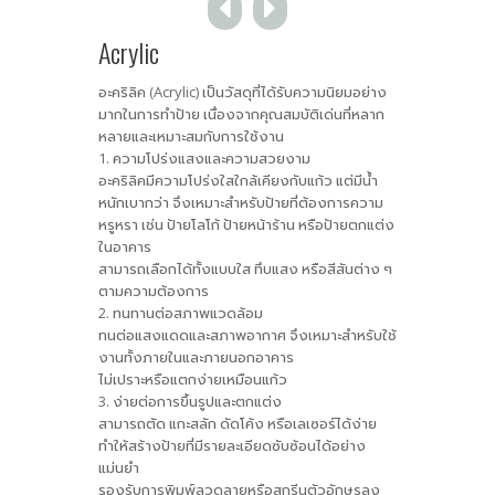
Acrylic
อะคริลิค (Acrylic) เป็นวัสดุที่ได้รับความนิยมอย่าง
มากในการทำป้าย เนื่องจากคุณสมบัติเด่นที่หลาก
หลายและเหมาะสมกับการใช้งาน
1. ความโปร่งแสงและความสวยงาม
อะคริลิคมีความโปร่งใสใกล้เคียงกับแก้ว แต่มีน้ำ
หนักเบากว่า จึงเหมาะสำหรับป้ายที่ต้องการความ
หรูหรา เช่น ป้ายโลโก้ ป้ายหน้าร้าน หรือป้ายตกแต่ง
ในอาคาร
สามารถเลือกได้ทั้งแบบใส ทึบแสง หรือสีสันต่าง ๆ
ตามความต้องการ
2. ทนทานต่อสภาพแวดล้อม
ทนต่อแสงแดดและสภาพอากาศ จึงเหมาะสำหรับใช้
งานทั้งภายในและภายนอกอาคาร
ไม่เปราะหรือแตกง่ายเหมือนแก้ว
3. ง่ายต่อการขึ้นรูปและตกแต่ง
สามารถตัด แกะสลัก ดัดโค้ง หรือเลเซอร์ได้ง่าย
ทำให้สร้างป้ายที่มีรายละเอียดซับซ้อนได้อย่าง
แม่นยำ
รองรับการพิมพ์ลวดลายหรือสกรีนตัวอักษรลง