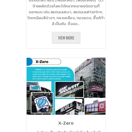
มีระบบไฟภายใน (ไฟออกหน้า, ไฟออกหลัง) ตัว
ป้ายผลิตด้วยโลหะได้หลากหลายชนิดตามที่
ออกแบบ เช่น สแตนเลสเงา, สแตนเลสHairline,
ไทเทเนียมสีต่างๆ, ทองเหลือง, ทองแดง, ซิ๊งค์ทำ
สี เป็นต้น ซึ่งออ...
VIEW MORE
X-Zero